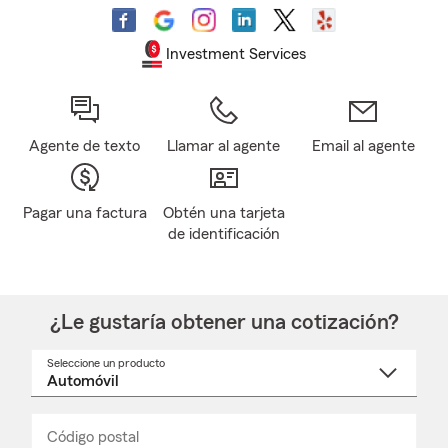
Investment Services
Agente de texto
Llamar al agente
Email al agente
Pagar una factura
Obtén una tarjeta
de identificación
¿Le gustaría obtener una cotización?
Seleccione un producto
Seleccione
un
nombre
de
producto
del
Código postal
Ingresa
Ingresa
_____
menú