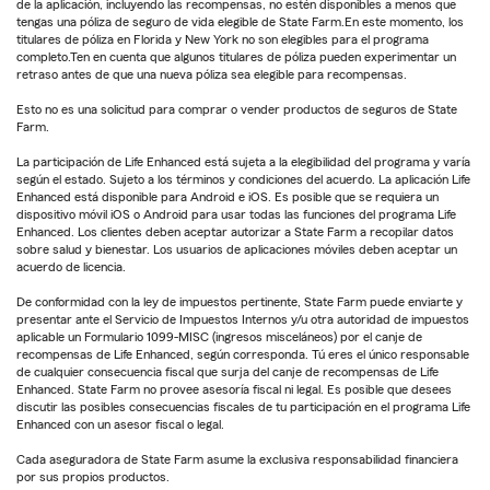
de la aplicación, incluyendo las recompensas, no estén disponibles a menos que
tengas una póliza de seguro de vida elegible de State Farm.En este momento, los
titulares de póliza en Florida y New York no son elegibles para el programa
completo.Ten en cuenta que algunos titulares de póliza pueden experimentar un
retraso antes de que una nueva póliza sea elegible para recompensas.
Esto no es una solicitud para comprar o vender productos de seguros de State
Farm.
La participación de Life Enhanced está sujeta a la elegibilidad del programa y varía
según el estado. Sujeto a los términos y condiciones del acuerdo. La aplicación Life
Enhanced está disponible para Android e iOS. Es posible que se requiera un
dispositivo móvil iOS o Android para usar todas las funciones del programa Life
Enhanced. Los clientes deben aceptar autorizar a State Farm a recopilar datos
sobre salud y bienestar. Los usuarios de aplicaciones móviles deben aceptar un
acuerdo de licencia.
De conformidad con la ley de impuestos pertinente, State Farm puede enviarte y
presentar ante el Servicio de Impuestos Internos y/u otra autoridad de impuestos
aplicable un Formulario 1099-MISC (ingresos misceláneos) por el canje de
recompensas de Life Enhanced, según corresponda. Tú eres el único responsable
de cualquier consecuencia fiscal que surja del canje de recompensas de Life
Enhanced. State Farm no provee asesoría fiscal ni legal. Es posible que desees
discutir las posibles consecuencias fiscales de tu participación en el programa Life
Enhanced con un asesor fiscal o legal.
Cada aseguradora de State Farm asume la exclusiva responsabilidad financiera
por sus propios productos.