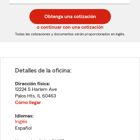
un
un
desplegable
código
código
postal
postal
Obtenga una cotización
de
de
5
5
o continuar con una cotización
dígitos
dígitos
Todas las cotizaciones y documentos serán proporcionados en inglés.
Detalles de la oficina:
Dirección física:
12224 S Harlem Ave
Palos Hts
,
IL
60463
Cómo llegar
Idiomas:
Inglés
Español