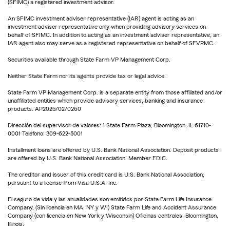
(SFIMC) a registered investment advisor.
An SFIMC investment adviser representative (IAR) agent is acting as an
investment adviser representative only when providing advisory services on
behalf of SFIMC. In addition to acting as an investment adviser representative, an
IAR agent also may serve as a registered representative on behalf of SFVPMC.
Securities available through State Farm VP Management Corp.
Neither State Farm nor its agents provide tax or legal advice.
State Farm VP Management Corp. is a separate entity from those affiliated and/or
unaffiliated entities which provide advisory services, banking and insurance
products. AP2025/02/0260
Dirección del supervisor de valores: 1 State Farm Plaza, Bloomington, IL 61710-
0001 Teléfono: 309-622-5001
Installment loans are offered by U.S. Bank National Association. Deposit products
are offered by U.S. Bank National Association. Member FDIC.
The creditor and issuer of this credit card is U.S. Bank National Association,
pursuant to a license from Visa U.S.A. Inc.
El seguro de vida y las anualidades son emitidos por State Farm Life Insurance
Company. (Sin licencia en MA, NY y WI) State Farm Life and Accident Assurance
Company (con licencia en New York y Wisconsin) Oficinas centrales, Bloomington,
Illinois.