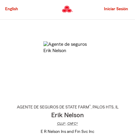
Pasar
al
English
Iniciar Sesión
contenido
principal
Comienzo
del
contenido
principal
®
AGENTE DE SEGUROS DE STATE FARM
,
PALOS HTS
, IL
Erik Nelson
CLU®
,
ChFC®
E R Nelson Ins and Fin Svc Inc