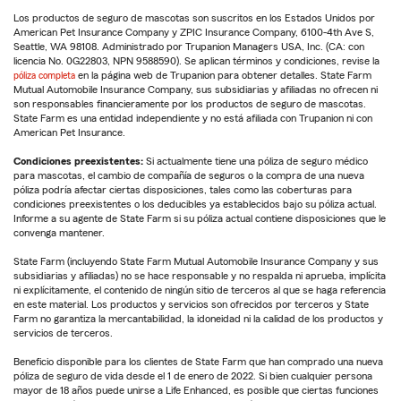
Los productos de seguro de mascotas son suscritos en los Estados Unidos por
American Pet Insurance Company y ZPIC Insurance Company, 6100-4th Ave S,
Seattle, WA 98108. Administrado por Trupanion Managers USA, Inc. (CA: con
licencia No. 0G22803, NPN 9588590). Se aplican términos y condiciones, revise la
póliza completa
en la página web de Trupanion para obtener detalles. State Farm
Mutual Automobile Insurance Company, sus subsidiarias y afiliadas no ofrecen ni
son responsables financieramente por los productos de seguro de mascotas.
State Farm es una entidad independiente y no está afiliada con Trupanion ni con
American Pet Insurance.
Condiciones preexistentes:
Si actualmente tiene una póliza de seguro médico
para mascotas, el cambio de compañía de seguros o la compra de una nueva
póliza podría afectar ciertas disposiciones, tales como las coberturas para
condiciones preexistentes o los deducibles ya establecidos bajo su póliza actual.
Informe a su agente de State Farm si su póliza actual contiene disposiciones que le
convenga mantener.
State Farm (incluyendo State Farm Mutual Automobile Insurance Company y sus
subsidiarias y afiliadas) no se hace responsable y no respalda ni aprueba, implícita
ni explícitamente, el contenido de ningún sitio de terceros al que se haga referencia
en este material. Los productos y servicios son ofrecidos por terceros y State
Farm no garantiza la mercantabilidad, la idoneidad ni la calidad de los productos y
servicios de terceros.
Beneficio disponible para los clientes de State Farm que han comprado una nueva
póliza de seguro de vida desde el 1 de enero de 2022. Si bien cualquier persona
mayor de 18 años puede unirse a Life Enhanced, es posible que ciertas funciones